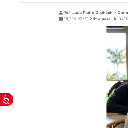
visuais
que
Por: João Pedro Dechechi - Com
14/11/202511:36- atualizado às 1
usam
um
leitor
de
tela;
Pressione
Control-
F10
para
abrir
um
menu
Acessibilidade
de
acessibilidade.