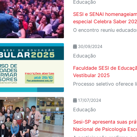
Educação
SESI e SENAI homenageiam
especial Celebra Saber 20
30/09/2024
Educação
Faculdade SESI de Educaçã
Vestibular 2025
17/07/2024
Educação
Sesi-SP apresenta suas pr
Nacional de Psicologia Esc