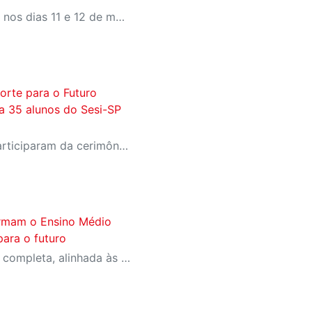
O evento gratuito acontece nos dias 11 e 12 de maio e reunirá especialistas em torno do tema “Educação que Transforma”. As vagas para participação presencial são limitadas, e a submissão de trabalhos pode ser feita até 31 de março
orte para o Futuro
a 35 alunos do Sesi-SP
Estudantes selecionados participaram da cerimônia oficial de entrega do passaporte, realizada no Espaço Nobre da Fiesp, em São Paulo
ormam o Ensino Médio
ara o futuro
Iniciativa oferece formação completa, alinhada às profissões do futuro e aos desafios da nova indústria.