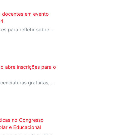
 docentes em evento
24
O encontro reuniu educadores para refletir sobre os desafios e as transformações da educação em tempos de inovação tecnológica
o abre inscrições para o
Processo seletivo oferece licenciaturas gratuitas, novo curso de Educação Física e Bolsa Permanência
áticas no Congresso
olar e Educacional