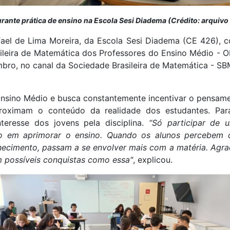
urante prática de ensino na Escola Sesi Diadema (Crédito: arquivo
ael de Lima Moreira, da Escola Sesi Diadema (CE 426), 
ileira de Matemática dos Professores do Ensino Médio - 
mbro, no canal da Sociedade Brasileira de Matemática - SB
Ensino Médio e busca constantemente incentivar o pensament
roximam o conteúdo da realidade dos estudantes. Par
nteresse dos jovens pela disciplina.
“Só participar de 
 em aprimorar o ensino. Quando os alunos percebem qu
nhecimento, passam a se envolver mais com a matéria. Agr
m possíveis conquistas como essa"
, explicou.