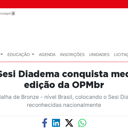
o rodapé
4
EDUCAÇÃO
AGENDA
INSCRIÇÕES
UNIDADES
LICITA
 Sesi Diadema conquista med
edição da OPMbr
lha de Bronze - nível Brasil, colocando o Sesi Di
reconhecidas nacionalmente