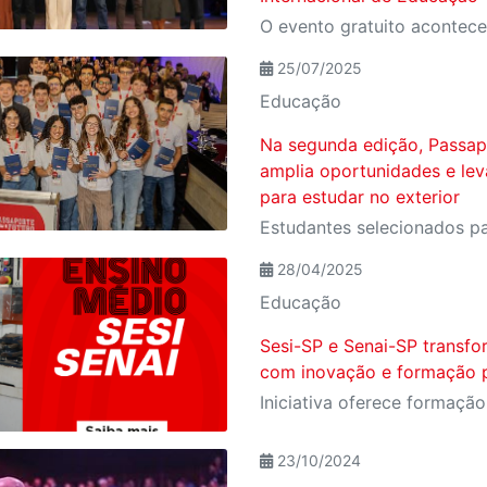
25/07/2025
Educação
Na segunda edição, Passap
amplia oportunidades e lev
para estudar no exterior
28/04/2025
Educação
Sesi-SP e Senai-SP transf
com inovação e formação p
23/10/2024