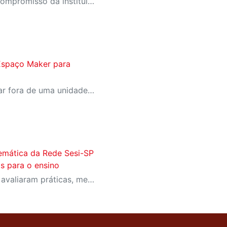
A participação reafirma o compromisso da instituição com a área como uma ferramenta essencial para a transformação social
 Espaço Maker para
Este é o primeiro a funcionar fora de uma unidade escolar do Sesi na região do Grande ABC
emática da Rede Sesi-SP
s para o ensino
Professores e especialistas avaliaram práticas, metodologias e pesquisas atuais no ensino e aprendizagem da disciplina