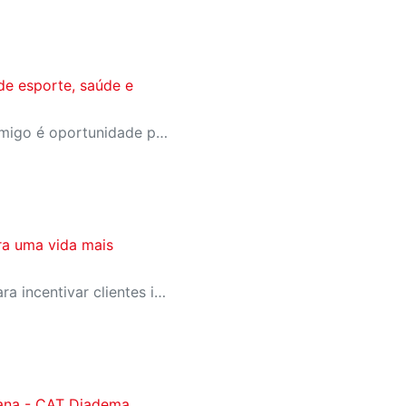
de esporte, saúde e
A campanha Convide um Amigo é oportunidade para reunir amigos para aproveitar juntos toda estrutura da unidade SESI-SP mais próxima. Os benefícios para clientes e convidados estão no regulamento.
ra uma vida mais
SESI-SP lança campanha para incentivar clientes inativos a retomarem a prática de atividades físicas, esporte e lazer com benefícios exclusivos
ana - CAT Diadema