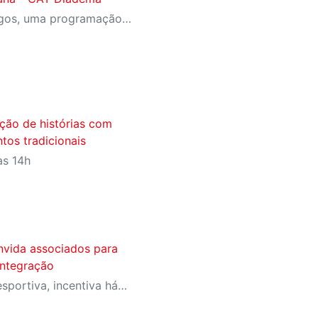
Todos os sábados e domingos, uma programação que une recreação, esporte, cultura e lazer.
ção de histórias com
tos tradicionais
às 14h
nvida associados para
integração
Evento promove a prática esportiva, incentiva hábitos saudáveis e fortalece a convivência entre os associados do Sesi-SP em um ambiente de diversão e espírito esportivo