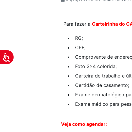
visuais
que
usam
Para fazer a
Carteirinha do C
um
leitor
RG;
de
CPF;
tela;
Pressione
Acessibilidade
Comprovante de endereç
Control-
Foto 3x4 colorida;
F10
Carteira de trabalho e úl
para
abrir
Certidão de casamento;
um
Exame dermatológico par
menu
Exame médico para pess
de
acessibilidade.
Veja como agendar: