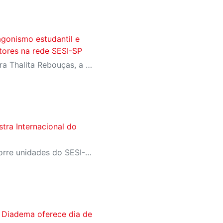
agonismo estudantil e
itores na rede SESI-SP
Com homenagens à escritora Thalita Rebouças, a Semana do Livro e da Biblioteca promove criatividade, produção autoral e diferentes formas de expressão entre estudantes da Educação Infantil à EJA
tra Internacional do
Programação gratuita percorre unidades do SESI-SP com filmes que destacam a representatividade do cinema negro contemporâneo
 Diadema oferece dia de