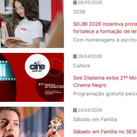
08/05/2026
2026
SELIBI 2026 incentiva prot
fortalece a formação de le
28/04/2026
Cultura
Sesi Diadema exibe 21ª Mos
Cinema Negro
23/04/2026
Sábado em Família
Sábado em Família no SESI